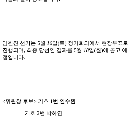
임원진 선거는
5
월
16
일
(
토
)
정기회의에서 현장투표로
진행되며
,
최종 당선인 결과를
5
월
18
일
(월
)
에 공고 예
정입니다
.
<
위원장 후보
>
기호 1번 안수완
기호 2번 박하연