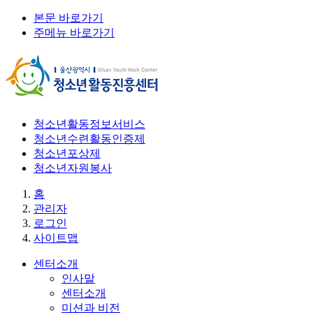
본문 바로가기
주메뉴 바로가기
청소년활동정보서비스
청소년수련활동인증제
청소년포상제
청소년자원봉사
홈
관리자
로그인
사이트맵
센터소개
인사말
센터소개
미션과 비전