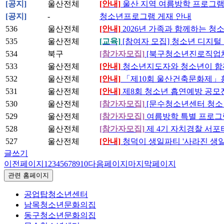
[공지]
울산전체
[안내]
울산 지역 여름방학 프로그램
[공지]
-
청소년프로그램 게재 안내
536
울산전체
[안내]
2026년 가족과 함께하는 청소
535
울산전체
[교육]
[참여자 모집] 청소년 디지털
534
북구
[참가자모집]
[북구청소년진로직업체험
533
울산전체
[안내]
청소년지도자와 청소년이 함께하
532
울산전체
[안내]
「제10회 울산건축문화제」
531
울산전체
[안내]
제8회 청소년 흡연예방 공모
530
울산전체
[참가자모집]
[문수청소년센터 청소
529
울산전체
[참가자모집]
여름방학 특별 프로그램
528
울산전체
[참가자모집]
제 4기 자치경찰 서포
527
울산전체
[안내]
청덕이 생일파티 '사라진 생일
글쓰기
이전페이지
1
2
3
4
5
6
7
8
9
10
다음페이지
마지막페이지
관련 홈페이지
공업탑청소년센터
남목청소년문화의집
동구청소년문화의집