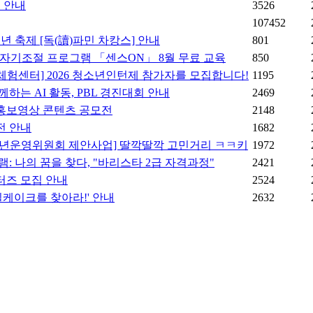
 안내
3526
107452
년 축제 [독(讀)파민 차캉스] 안내
801
 자기조절 프로그램 「센스ON」 8월 무료 교육
850
센터] 2026 청소년인턴제 참가자를 모집합니다!
1195
는 AI 활동, PBL 경진대회 안내
2469
홍보영상 콘텐츠 공모전
2148
전 안내
1682
년운영위원회 제안사업] 딸깍딸깍 고민거리 ㅋㅋ키
1972
: 나의 꿈을 찾다, "바리스타 2급 자격과정"
2421
터즈 모집 안내
2524
케이크를 찾아라!' 안내
2632