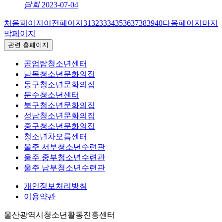
담회
2023-07-04
처음페이지
이전페이지
31
32
33
34
35
36
37
38
39
40
다음페이지
마지
막페이지
관련 홈페이지
공업탑청소년센터
남목청소년문화의집
동구청소년문화의집
문수청소년센터
북구청소년문화의집
성남청소년문화의집
중구청소년문화의집
청소년차오름센터
울주 서부청소년수련관
울주 중부청소년수련관
울주 남부청소년수련관
개인정보처리방침
이용약관
울산광역시청소년활동진흥센터