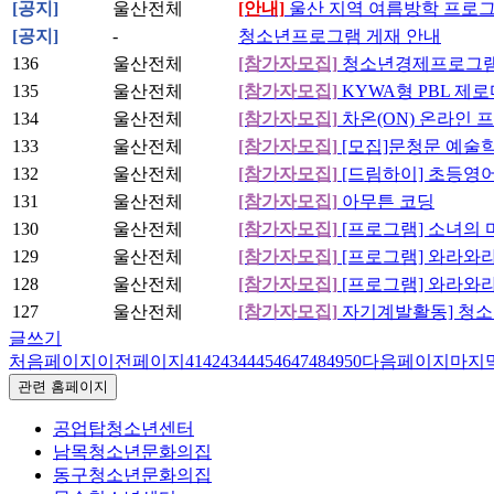
[공지]
울산전체
[안내]
울산 지역 여름방학 프로그
[공지]
-
청소년프로그램 게재 안내
136
울산전체
[참가자모집]
청소년경제프로그램
135
울산전체
[참가자모집]
KYWA형 PBL 제
134
울산전체
[참가자모집]
차온(ON) 온라인 
133
울산전체
[참가자모집]
[모집]문청문 예술학교
132
울산전체
[참가자모집]
[드림하이] 초등영어
131
울산전체
[참가자모집]
아무튼 코딩
130
울산전체
[참가자모집]
[프로그램] 소녀의 
129
울산전체
[참가자모집]
[프로그램] 와라와
128
울산전체
[참가자모집]
[프로그램] 와라와
127
울산전체
[참가자모집]
자기계발활동] 청소
글쓰기
처음페이지
이전페이지
41
42
43
44
45
46
47
48
49
50
다음페이지
마지
관련 홈페이지
공업탑청소년센터
남목청소년문화의집
동구청소년문화의집