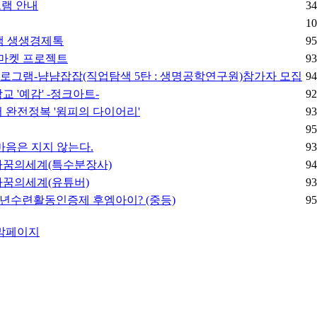
램 안내
34
10
 생생경제톡
95
로마켓 프로젝트
93
프로그램-냠냠잡잡(직업탐색 5탄 : 생명공학연구원)참가자 모집
94
 '예감' -정크아트-
92
 완전정복 '윔피의 다이어리'
93
95
마음은 지지 않는다.
93
라꿈의세계(특수분장사)
94
라꿈의세계(유튜버)
93
년수련활동인증제 후엠아이? (중등)
95
막페이지