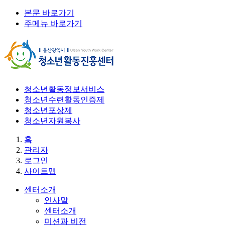
본문 바로가기
주메뉴 바로가기
청소년활동정보서비스
청소년수련활동인증제
청소년포상제
청소년자원봉사
홈
관리자
로그인
사이트맵
센터소개
인사말
센터소개
미션과 비전