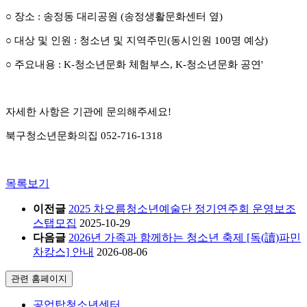
○
장소
:
송정동 대리공원
(
송정생활문화센터 옆
)
○
대상 및 인원
:
청소년 및 지역주민
(
동시인원
100
명 예상
)
○
주요내용
: K-
청소년문화 체험부스
, K-
청소년문화 공연'
자세한 사항은 기관에 문의해주세요!
북구청소년문화의집 052-716-1318
목록보기
이전글
2025 차오름청소년예술단 정기연주회 운영보조
스탭모집
2025-10-29
다음글
2026년 가족과 함께하는 청소년 축제 [독(讀)파민
차캉스] 안내
2026-08-06
관련 홈페이지
공업탑청소년센터