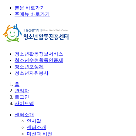
본문 바로가기
주메뉴 바로가기
청소년활동정보서비스
청소년수련활동인증제
청소년포상제
청소년자원봉사
홈
관리자
로그인
사이트맵
센터소개
인사말
센터소개
미션과 비전