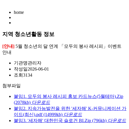
home
지역 청소년활동 정보
[안내]
5월 청소년의 달 연계 「모두의 봉사 레시피」이벤트
안내
기관명
관리자
작성일
2026-06-01
조회
3134
첨부파일
붙임1. 모두의 봉사 레시피 홍보 카드뉴스(5월테마).Zip
(2078kb)
다운로드
붙임2. 지속가능발전을 위한 '세자해' K-커뮤니케이션 가
이드(최신).pdf
(14999kb)
다운로드
붙임3. '세자해' 대한민국 슬로건 BI.Zip
(796kb)
다운로드