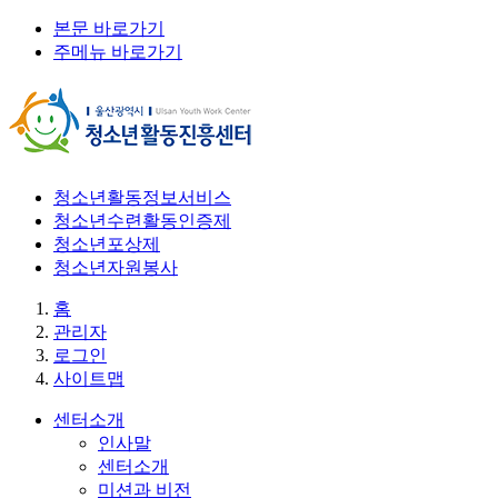
본문 바로가기
주메뉴 바로가기
청소년활동정보서비스
청소년수련활동인증제
청소년포상제
청소년자원봉사
홈
관리자
로그인
사이트맵
센터소개
인사말
센터소개
미션과 비전