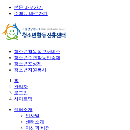
본문 바로가기
주메뉴 바로가기
청소년활동정보서비스
청소년수련활동인증제
청소년포상제
청소년자원봉사
홈
관리자
로그인
사이트맵
센터소개
인사말
센터소개
미션과 비전