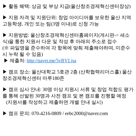
▶
활동 혜택: 상금 및 부상 지급
(
울산창조경제혁신센터장상
)
▶
지원 자격 및 지원단위: 창업 아이디어를 보유한 울산 지역
고등학생
,
개인 또는 팀
(3
명 이내
)
로 신청 가능
▶
지원방법: 울산창조경제혁신센터홈페이지
(
게시판
->
새소
식
)
을 통한 지원서 다운 및 작성 후 아래의 주소로 접수
(
※
파일명을 준수하여 각 항목에 맞춰 제출해야하며
,
미준수
시 누락 될 수 있음
)
▶ 제출처:
http://naver.me/5vBVLjsa
▶
캠프 장소: 울산대학교
5
호관
2
층
(
산학협력리더스홀
)
울산
창조경제혁신센터 마루
180
존
▶
캠프 심사 안내:
30
명 이상 지원시 서류 및 창업 적합도 평가
를 통해 선발된
30
명과 사전 캠프 및 본 캠프를 진행할 예정
(
지원서를 작성하고 제출하면 개별 안내 실시
)
▶
캠프 문의:
070-4216-0809 / eebc2000@naver.com