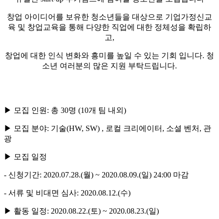
창업 아이디어를 보유한 청소년들을 대상으로 기업가정신교
육 및 창업교육을 통해 다양한 직업에 대한 정체성을 확립하
고
,
창업에 대한 인식 변화와 흥미를 높일 수 있는 기회 입니다. 청
소년 여러분의 많은 지원 부탁드립니다.
▶
모집 인원: 총
30
명
(10
개 팀 내외
)
▶
모집 분야: 기술
(HW, SW) ,
로컬 크리에이터
,
소셜 벤처
,
관
광
▶
모집 일정
-
신청기간:
2020.07.28.(
월
) ~ 2020.08.09.(
일
) 24:00
마감
-
서류 및 비대면 심사:
2020.08.12.(
수
)
▶
활동 일정:
2020.08.22.(
토
) ~ 2020.08.23.(
일
)