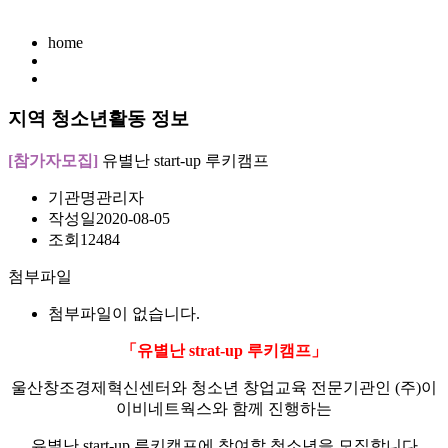
home
지역 청소년활동 정보
[참가자모집]
유별난 start-up 루키캠프
기관명
관리자
작성일
2020-08-05
조회
12484
첨부파일
첨부파일이 없습니다.
「유별난 strat-up 루키캠프」
울산창조경제혁신센터와 청소년 창업교육 전문기관인
(
주
)
이
이비네트웍스와 함께 진행하는
유별난
start-up
루키캠프에 참여할 청소년을 모집합니다