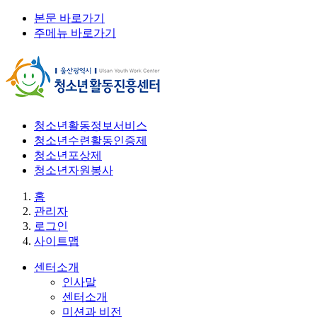
본문 바로가기
주메뉴 바로가기
청소년활동정보서비스
청소년수련활동인증제
청소년포상제
청소년자원봉사
홈
관리자
로그인
사이트맵
센터소개
인사말
센터소개
미션과 비전