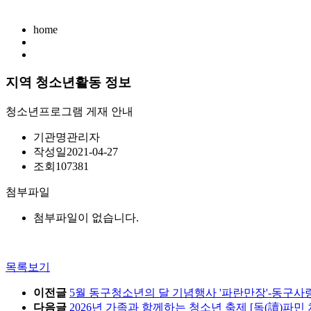
home
지역 청소년활동 정보
청소년프로그램 게재 안내
기관명
관리자
작성일
2021-04-27
조회
107381
첨부파일
첨부파일이 없습니다.
목록보기
이전글
5월 동구청소년의 달 기념행사 '파란만장'-동구
다음글
2026년 가족과 함께하는 청소년 축제 [독(讀)파민