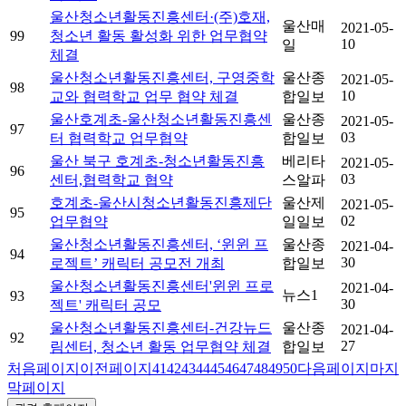
울산청소년활동진흥센터·(주)호재,
울산매
2021-05-
99
청소년 활동 활성화 위한 업무협약
10
일
체결
울산청소년활동진흥센터, 구영중학
울산종
2021-05-
98
10
교와 협력학교 업무 협약 체결
합일보
울산호계초-울산청소년활동진흥센
울산종
2021-05-
97
03
터 협력학교 업무협약
합일보
울산 북구 호계초-청소년활동진흥
베리타
2021-05-
96
03
센터,협력학교 협약
스알파
호계초-울산시청소년활동진흥제단
울산제
2021-05-
95
02
업무협약
일일보
울산청소년활동진흥센터, ‘윈윈 프
울산종
2021-04-
94
30
로젝트’ 캐릭터 공모전 개최
합일보
울산청소년활동진흥센터'윈윈 프로
2021-04-
뉴스1
93
30
젝트' 캐릭터 공모
울산청소년활동진흥센터-건강뉴드
울산종
2021-04-
92
27
림센터, 청소년 활동 업무협약 체결
합일보
처음페이지
이전페이지
41
42
43
44
45
46
47
48
49
50
다음페이지
마지
막페이지