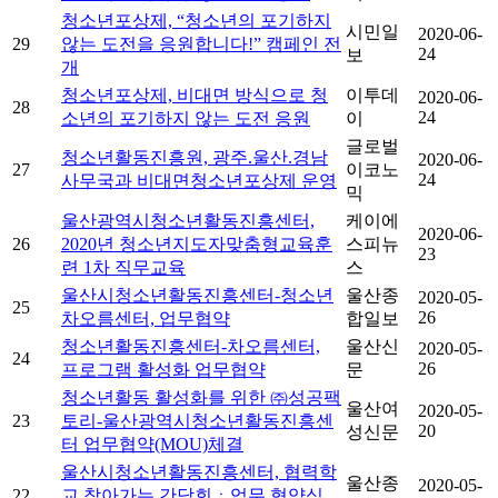
청소년포상제, “청소년의 포기하지
시민일
2020-06-
29
않는 도전을 응원합니다!” 캠페인 전
24
보
개
청소년포상제, 비대면 방식으로 청
이투데
2020-06-
28
24
소년의 포기하지 않는 도전 응원
이
글로벌
청소년활동진흥원, 광주.울산.경남
2020-06-
27
이코노
24
사무국과 비대면청소년포상제 운영
믹
울산광역시청소년활동진흥센터,
케이에
2020-06-
26
2020년 청소년지도자맞춤형교육훈
스피뉴
23
련 1차 직무교육
스
울산시청소년활동진흥센터-청소년
울산종
2020-05-
25
26
차오름센터, 업무협약
합일보
청소년활동진흥센터-차오름센터,
울산신
2020-05-
24
26
프로그램 활성화 업무협약
문
청소년활동 활성화를 위한 ㈜성공팩
울산여
2020-05-
23
토리-울산광역시청소년활동진흥센
20
성신문
터 업무협약(MOU)체결
울산시청소년활동진흥센터, 협력학
울산종
2020-05-
22
교 찾아가는 간담회ㆍ업무 협약식