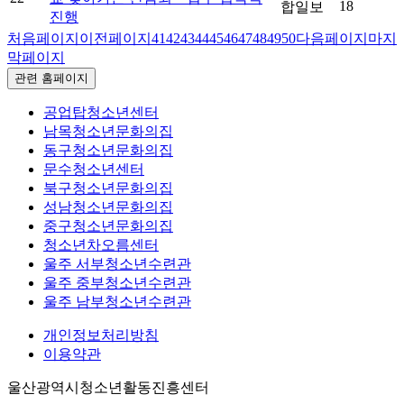
18
합일보
진행
처음페이지
이전페이지
41
42
43
44
45
46
47
48
49
50
다음페이지
마지
막페이지
관련 홈페이지
공업탑청소년센터
남목청소년문화의집
동구청소년문화의집
문수청소년센터
북구청소년문화의집
성남청소년문화의집
중구청소년문화의집
청소년차오름센터
울주 서부청소년수련관
울주 중부청소년수련관
울주 남부청소년수련관
개인정보처리방침
이용약관
울산광역시청소년활동진흥센터