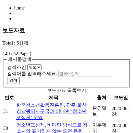
home
보도자료
Total :
511개
(
49
/ 52 Page )
게시물검색
검색조건
검색어를 입력해주세요.
검색
보도자료 목록보기
번호
제목
출처
보도일
한국청소년활동진흥원, 광주·울산·
환경일
2020-06-
31
경남광역사무국과 비대면 ‘청소년
24
보
포상제’ 운영
청소년포상제, 비대면 방식으로 청
이투데
2020-06-
30
24
소년의 포기하지 않는 도전 응원
이