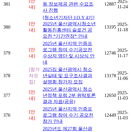
[안
2025-
381
동 정보제공 관련 수요조
12887
11-24
내]
사 진행
[청소년기자단 J.O.Y 4기]
[안
2025년 울산광역시청소년
2025-
380
13195
11-18
내]
활동진흥센터 슬로건 공
모전 *기간연장* 안내
2025년 울산지역 인증프
[안
로그램 참여 수기공모전
2025-
379
12746
11-17
내]
수상자 명단 및 시상식 안
내
[참가
2025집 울산광역시 청소
2025-
378
자모
년실태 및 요구조사결과
13178
11-06
집]
설명회 참가자 모집
2025년 울산광역시 청소
[안
2025-
377
년정책 포럼 2부 원탁토론
12650
11-03
내]
결과 자료(공유)
2025년 울산지역 인증프
[안
2025-
376
로그램 참여 수기 공모전
12449
11-03
내]
참가 안내
2025년도 제27회 울산광