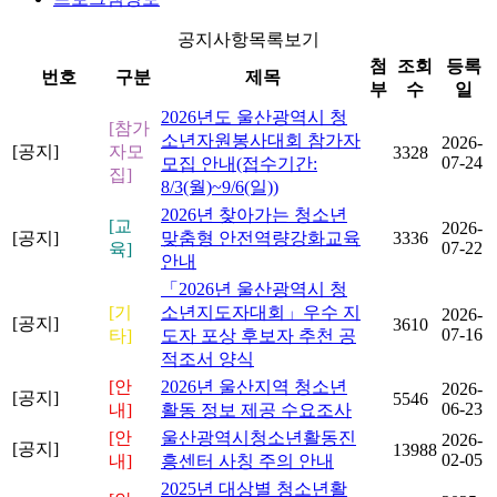
공지사항목록보기
첨
조회
등록
번호
구분
제목
부
수
일
2026년도 울산광역시 청
[참가
소년자원봉사대회 참가자
2026-
[공지]
자모
3328
07-24
모집 안내(접수기간:
집]
8/3(월)~9/6(일))
2026년 찾아가는 청소년
[교
2026-
[공지]
맞춤형 안전역량강화교육
3336
07-22
육]
안내
「2026년 울산광역시 청
[기
소년지도자대회」우수 지
2026-
[공지]
3610
07-16
타]
도자 포상 후보자 추천 공
적조서 양식
[안
2026년 울산지역 청소년
2026-
[공지]
5546
06-23
내]
활동 정보 제공 수요조사
[안
울산광역시청소년활동진
2026-
[공지]
13988
02-05
내]
흥센터 사칭 주의 안내
2025년 대상별 청소년활