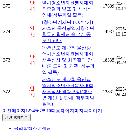
[안
역시청소년자원봉사대회
2025-
375
17639
10-17
내]
최종결과 발표 및 시상식
안내(첨부파일 필독)
[청소년기자단 J.O.Y 4기]
[안
2025년 울산광역시청소년
2025-
374
14937
10-15
내]
활동진흥센터 슬로건 공
모전 안내
2025년도 제27회 울산광
역시청소년자원봉사대회
[안
2025-
373
서류심사 및 최종결과 안
18335
09-23
내]
내(지도자 및 기관, 첨부파
일 필독)
2025년도 제27회 울산광
역시청소년자원봉사대회
[안
2025-
372
서류심사 결과 안내(청소
12831
09-23
내]
년 개인 및 단체, 첨부파일
필독)
이전페이지
1
2
3
4
5
6
7
8
9
10
다음페이지
마지막페이지
관련 홈페이지
공업탑청소년센터