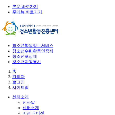
본문 바로가기
주메뉴 바로가기
청소년활동정보서비스
청소년수련활동인증제
청소년포상제
청소년자원봉사
홈
관리자
로그인
사이트맵
센터소개
인사말
센터소개
미션과 비전