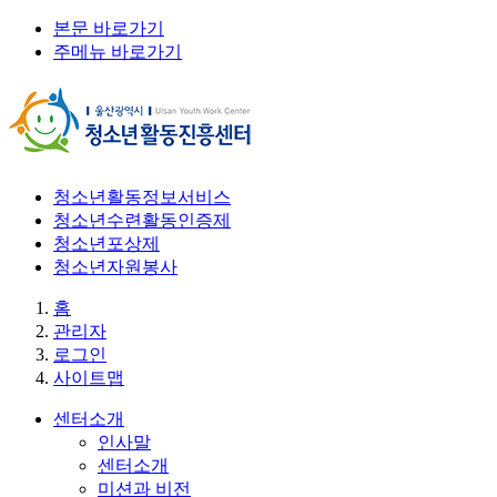
본문 바로가기
주메뉴 바로가기
청소년활동정보서비스
청소년수련활동인증제
청소년포상제
청소년자원봉사
홈
관리자
로그인
사이트맵
센터소개
인사말
센터소개
미션과 비전