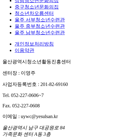
성남청소년문화의집
중구청소년문화의집
청소년차오름센터
울주 서부청소년수련관
울주 중부청소년수련관
울주 남부청소년수련관
개인정보처리방침
이용약관
울산광역시청소년활동진흥센터
센터장 : 이영주
사업자등록번호 : 201-82-69160
Tel. 052-227-0606~7
Fax. 052-227-0608
이메일 : uywc@yesulsan.kr
울산광역시 남구 대공원로 84
가족문화 센터 A동 3층