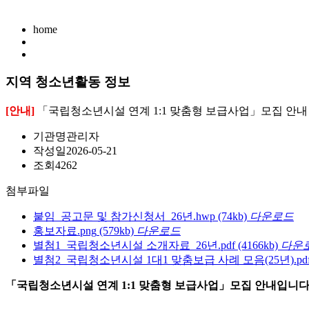
home
지역 청소년활동 정보
[안내]
「국립청소년시설 연계 1:1 맞춤형 보급사업」모집 안내
기관명
관리자
작성일
2026-05-21
조회
4262
첨부파일
붙임_공고문 및 참가신청서_26년.hwp
(74kb)
다운로드
홍보자료.png
(579kb)
다운로드
별첨1_국립청소년시설 소개자료_26년.pdf
(4166kb)
다운
별첨2_국립청소년시설 1대1 맞춤보급 사례 모음(25년).pd
「국립청소년시설 연계 1:1 맞춤형 보급사업」모집 안내입니다