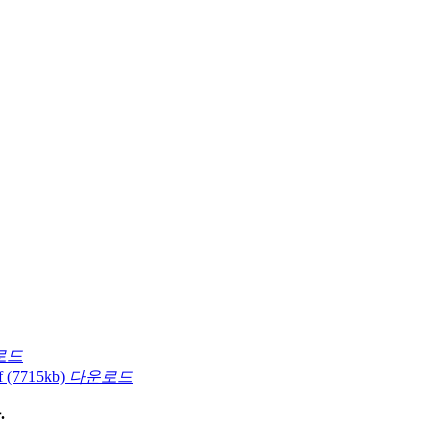
로드
f
(7715kb)
다운로드
.