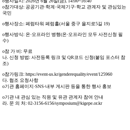
o행사일시: 2026년 6월 26일(금), 14:00~16:40
o참가대상: 공공기관·학계·국제기구·학교 관계자 및 관심있는
국민
o행사장소: 페럼타워 페럼홀(서울 중구 을지로5길 19)
o행사방식: 온·오프라인 병행(온·오프라인 모두 사전신청 필
수)
o참 가 비: 무료
나. 신청 방법: 사전등록 링크 및 QR코드 신청(붙임 포스터 참
조)
o참가링크: https://event-us.kr/genderequality/event/125960
다. 협조 요청사항
o기관 홈페이지·SNS·내부 게시판 등을 통한 행사 홍보
o기관 내 관심 있는 직원 및 유관 관계자 참여 안내
라. 문 의 처: 02-3156-6156/symposium@kigepe.or.kr