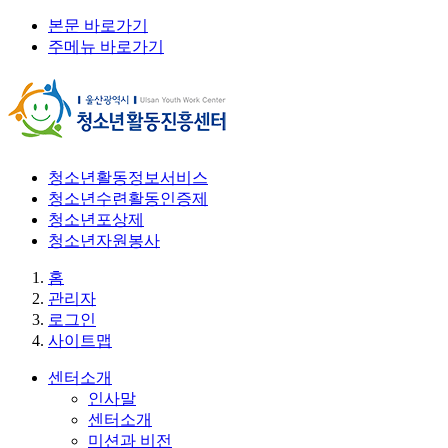
본문 바로가기
주메뉴 바로가기
청소년활동정보서비스
청소년수련활동인증제
청소년포상제
청소년자원봉사
홈
관리자
로그인
사이트맵
센터소개
인사말
센터소개
미션과 비전