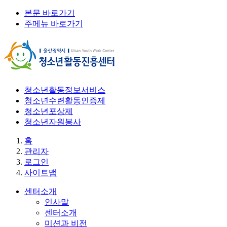
본문 바로가기
주메뉴 바로가기
청소년활동정보서비스
청소년수련활동인증제
청소년포상제
청소년자원봉사
홈
관리자
로그인
사이트맵
센터소개
인사말
센터소개
미션과 비전