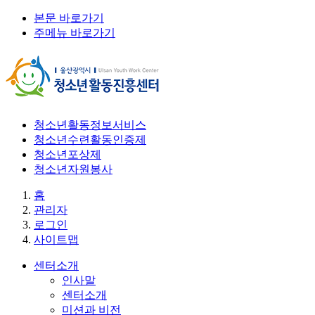
본문 바로가기
주메뉴 바로가기
청소년활동정보서비스
청소년수련활동인증제
청소년포상제
청소년자원봉사
홈
관리자
로그인
사이트맵
센터소개
인사말
센터소개
미션과 비전