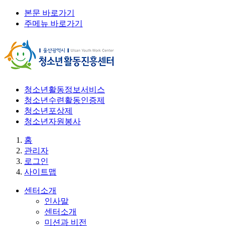
본문 바로가기
주메뉴 바로가기
청소년활동정보서비스
청소년수련활동인증제
청소년포상제
청소년자원봉사
홈
관리자
로그인
사이트맵
센터소개
인사말
센터소개
미션과 비전