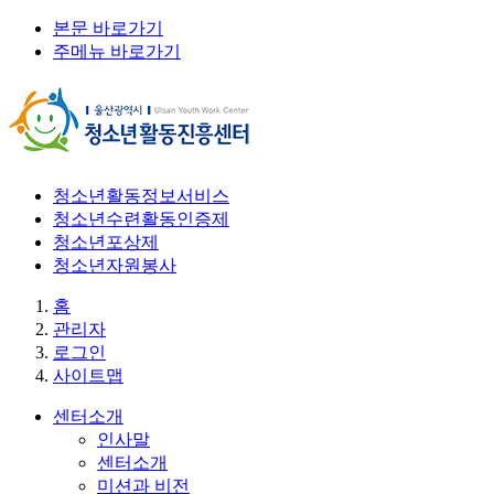
본문 바로가기
주메뉴 바로가기
청소년활동정보서비스
청소년수련활동인증제
청소년포상제
청소년자원봉사
홈
관리자
로그인
사이트맵
센터소개
인사말
센터소개
미션과 비전