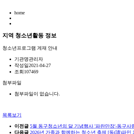
home
지역 청소년활동 정보
청소년프로그램 게재 안내
기관명
관리자
작성일
2021-04-27
조회
107469
첨부파일
첨부파일이 없습니다.
목록보기
이전글
5월 동구청소년의 달 기념행사 '파란만장'-동구
다음글
2026년 가족과 함께하는 청소년 축제 [독(讀)파민