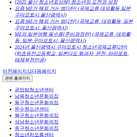
[2025 울산 청소년포상제] 청소년의 도전과 성장
요즘 MZ가 해외 가는 법[3탄] (국제교류,대외활동,일본
구마모토시,울산광역시)
요즘 MZ가 해외 가는 법[2탄] (국제교류, 대외활동, 일본
구마모토시, 울산광역시)
MZ의 일본여행 필수품[준비과정편] (국제교류, 대외활
동, 일본 구마모토시, 울산광역시)
2024년 울산광역시 구마모토시 청소년국제교류[2탄]
(히츠유칸고등학교, 일본다도 화과자, 온천, 라라포트,
태재부천만궁)
이전페이지
1
2
다음페이지
관련 홈페이지
공업탑청소년센터
남목청소년문화의집
동구청소년문화의집
문수청소년센터
북구청소년문화의집
성남청소년문화의집
중구청소년문화의집
청소년차오름센터