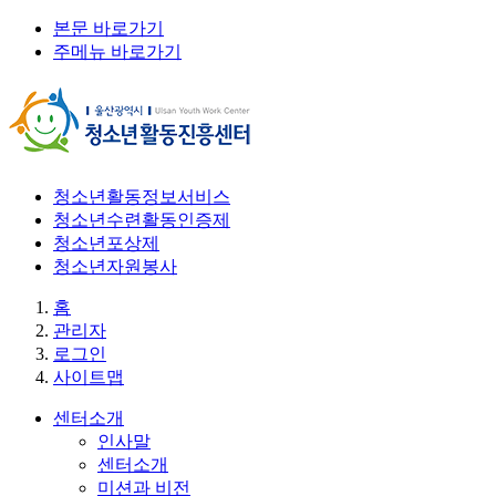
본문 바로가기
주메뉴 바로가기
청소년활동정보서비스
청소년수련활동인증제
청소년포상제
청소년자원봉사
홈
관리자
로그인
사이트맵
센터소개
인사말
센터소개
미션과 비전