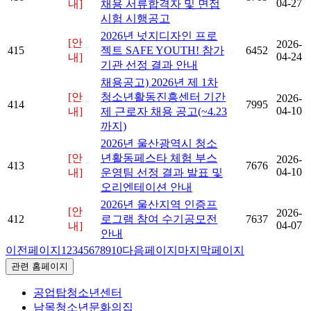
04-27
내]
채용 서류합격자 및 면접
시험 시행공고
2026년 넛지디자인 프로
[안
2026-
415
젝트 SAFE YOUTH! 참가
6452
04-24
내]
기관 선정 결과 안내
채용공고) 2026년 제 1차
[안
청소년활동진흥센터 기간
2026-
414
7995
04-10
내]
제 근로자 채용 공고(~4.23
까지)
2026년 울산광역시 청소
[안
년활동페스타 체험 부스
2026-
413
7676
04-10
내]
운영팀 선정 결과 발표 및
오리엔테이션 안내
2026년 울산지역 인증프
[안
2026-
412
로그램 참여 수기공모전
7637
04-07
내]
안내
이전페이지
1
2
3
4
5
6
7
8
9
10
다음페이지
마지막페이지
관련 홈페이지
공업탑청소년센터
남목청소년문화의집