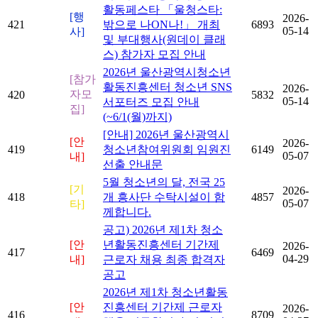
활동페스타 「울청스타:
[행
2026-
421
밖으로 나ON나!」 개최
6893
05-14
사]
및 부대행사(원데이 클래
스) 참가자 모집 안내
2026년 울산광역시청소년
[참가
활동진흥센터 청소년 SNS
2026-
자모
420
5832
05-14
서포터즈 모집 안내
집]
(~6/1(월)까지)
[안내] 2026년 울산광역시
[안
2026-
419
청소년참여위원회 임원진
6149
05-07
내]
선출 안내문
5월 청소년의 달, 전국 25
[기
2026-
418
개 흥사단 수탁시설이 함
4857
05-07
타]
께합니다.
공고) 2026년 제1차 청소
[안
년활동진흥센터 기간제
2026-
417
6469
04-29
내]
근로자 채용 최종 합격자
공고
2026년 제1차 청소년활동
[안
진흥센터 기간제 근로자
2026-
416
8709