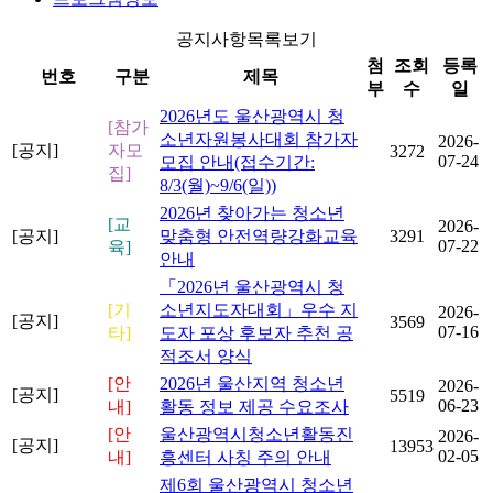
공지사항목록보기
첨
조회
등록
번호
구분
제목
부
수
일
2026년도 울산광역시 청
[참가
소년자원봉사대회 참가자
2026-
[공지]
자모
3272
07-24
모집 안내(접수기간:
집]
8/3(월)~9/6(일))
2026년 찾아가는 청소년
[교
2026-
[공지]
맞춤형 안전역량강화교육
3291
07-22
육]
안내
「2026년 울산광역시 청
[기
소년지도자대회」우수 지
2026-
[공지]
3569
07-16
타]
도자 포상 후보자 추천 공
적조서 양식
[안
2026년 울산지역 청소년
2026-
[공지]
5519
06-23
내]
활동 정보 제공 수요조사
[안
울산광역시청소년활동진
2026-
[공지]
13953
02-05
내]
흥센터 사칭 주의 안내
제6회 울산광역시 청소년