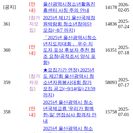
[안
울산광역시청소년활동진
2026-
[공지]
14178
02-05
내]
흥센터 사칭 주의 안내
[참가
2025년 제1기 울산국제정
2025-
361
자모
원박람회 청소년참여단
14836
07-24
집]
모집(~8/7 까지)
「2025년 울산광역시청소
년지도자대회」 우수 지
[안
2025-
360
도자 포상 후보자 추천 협
16351
07-18
내]
조 요청(공적조서 양식 포
함)
★모집기간 연장) 2025년
[참가
도 제27회 울산광역시 청
2025-
359
자모
소년자원봉사대회 참가
58093
07-17
집]
모집 공고(~9/14(일) 23:59
까지)
2025년 울산광역시 청소
[안
년국제교류 '우리가 함께
2025-
358
15758
07-01
내]
한-일' 면접심사 합격자 안
내
2025년 울산광역시 청소