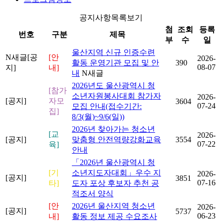
공지사항목록보기
첨
조회
등록
번호
구분
제목
부
수
일
울산지역 신규 인증수련
N
새글
[공
[안
2026-
활동 운영기관 모집 및 안
390
08-07
지]
내]
내
N
새글
2026년도 울산광역시 청
[참가
소년자원봉사대회 참가자
2026-
[공지]
자모
3604
07-24
모집 안내(접수기간:
집]
8/3(월)~9/6(일))
2026년 찾아가는 청소년
[교
2026-
[공지]
맞춤형 안전역량강화교육
3554
07-22
육]
안내
「2026년 울산광역시 청
[기
소년지도자대회」우수 지
2026-
[공지]
3851
07-16
타]
도자 포상 후보자 추천 공
적조서 양식
[안
2026년 울산지역 청소년
2026-
[공지]
5737
06-23
내]
활동 정보 제공 수요조사