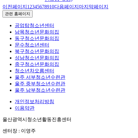
이전페이지
1
2
3
4
5
6
7
8
9
10
다음페이지
마지막페이지
관련 홈페이지
공업탑청소년센터
남목청소년문화의집
동구청소년문화의집
문수청소년센터
북구청소년문화의집
성남청소년문화의집
중구청소년문화의집
청소년차오름센터
울주 서부청소년수련관
울주 중부청소년수련관
울주 남부청소년수련관
개인정보처리방침
이용약관
울산광역시청소년활동진흥센터
센터장 : 이영주