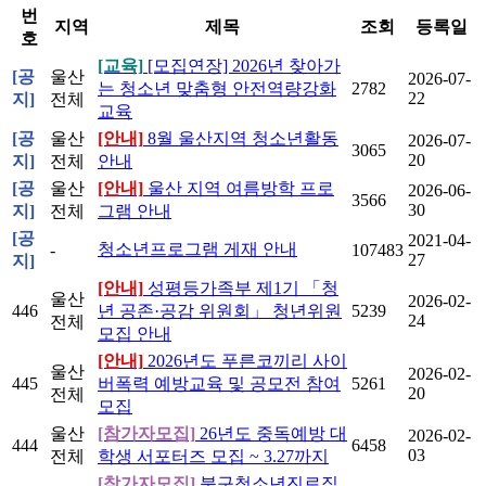
번
지역
제목
조회
등록일
호
[교육]
[모집연장] 2026년 찾아가
[공
울산
2026-07-
는 청소년 맞춤형 안전역량강화
2782
22
지]
전체
교육
[공
울산
[안내]
8월 울산지역 청소년활동
2026-07-
3065
20
지]
전체
안내
[공
울산
[안내]
울산 지역 여름방학 프로
2026-06-
3566
30
지]
전체
그램 안내
[공
2021-04-
청소년프로그램 게재 안내
-
107483
27
지]
[안내]
성평등가족부 제1기 「청
울산
2026-02-
446
년 공존·공감 위원회」 청년위원
5239
24
전체
모집 안내
[안내]
2026년도 푸른코끼리 사이
울산
2026-02-
445
버폭력 예방교육 및 공모전 참여
5261
20
전체
모집
울산
[참가자모집]
26년도 중독예방 대
2026-02-
444
6458
03
전체
학생 서포터즈 모집 ~ 3.27까지
[참가자모집]
북구청소년진로직