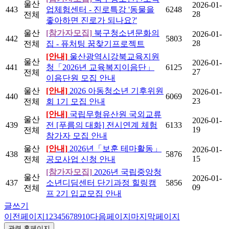
울산
2026-01-
443
업체험센터 - 진로특강 '동물을
6248
28
전체
좋아하면 진로가 되나요?'
울산
[참가자모집]
북구청소년문화의
2026-01-
442
5803
28
전체
집 - 퓨처팅 꿈찾기프로젝트
[안내]
울산광역시강북교육지원
울산
2026-01-
441
청「2026년 교육복지이음단」
6125
27
전체
이음단원 모집 안내
울산
[안내]
2026 아동청소년 기후위원
2026-01-
440
6069
23
전체
회 1기 모집 안내
[안내]
국립무형유산원 국외교류
울산
2026-01-
439
전 [푸름의 대화] 전시연계 체험
6133
19
전체
참가자 모집 안내
울산
[안내]
2026년「보훈 테마활동」
2026-01-
438
5876
15
전체
공모사업 신청 안내
[참가자모집]
2026년 국립중앙청
울산
2026-01-
437
소년디딤센터 단기과정 힐링캠
5856
09
전체
프 2기 입교모집 안내
글쓰기
이전페이지
1
2
3
4
5
6
7
8
9
10
다음페이지
마지막페이지
관련 홈페이지