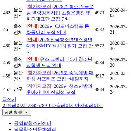
[참가자모집]
2026년 청소년 글로
울산
2026-04-
462
벌 역량강화사업 초청운영진 및
4973
02
전체
파견대표단 모집 안내
울산
[안내]
2026년 CJ도너스캠프 문
2026-03-
461
4582
31
전체
화동아리 모집 안내
[안내]
2026 전국청소년댄스경연
울산
2026-03-
460
대회 [SMTY Vol.13] 참가 모집 안
5572
30
전체
내
울산
[안내]
유스 그린리더 5기 청소년
2026-03-
459
4584
30
전체
장학생 모집 안내
울산
[참가자모집]
26년도 중독예방 대
2026-03-
458
4917
26
전체
학생 서포터즈 모집 ~내일까지
[참가자모집]
2026년 청소년방과
2026-03-
남구
457
4884
24
후아카데미 신입생 모집
글쓰기
이전페이지
1
2
3
4
5
6
7
8
9
10
다음페이지
마지막페이지
관련 홈페이지
공업탑청소년센터
남목청소년문화의집