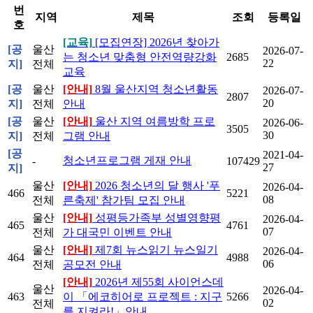
번
지역
제목
조회
등록일
호
[교육]
[모집연장] 2026년 찾아가
[공
울산
2026-07-
는 청소년 맞춤형 안전역량강화
2685
22
지]
전체
교육
[공
울산
[안내]
8월 울산지역 청소년활동
2026-07-
2807
20
지]
전체
안내
[공
울산
[안내]
울산 지역 여름방학 프로
2026-06-
3505
30
지]
전체
그램 안내
[공
2021-04-
청소년프로그램 게재 안내
-
107429
27
지]
울산
[안내]
2026 청소년의 달 행사 '푸
2026-04-
466
5221
08
전체
른축제' 참가팀 모집 안내
울산
[안내]
성평등가족부 성별영향평
2026-04-
465
4761
07
전체
가 대국민 이벤트 안내
울산
[안내]
제7회 뉴스읽기 뉴스일기
2026-04-
464
4988
06
전체
공모전 안내
[안내]
2026년 제55회 사이언스데
울산
2026-04-
463
이 「에코히어로 프로젝트 : 지구
5266
02
전체
를 지켜라!」안내