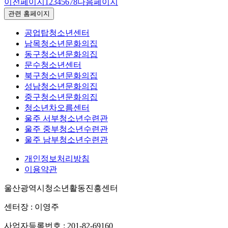
이전페이지
1
2
3
4
5
6
7
8
다음페이지
관련 홈페이지
공업탑청소년센터
남목청소년문화의집
동구청소년문화의집
문수청소년센터
북구청소년문화의집
성남청소년문화의집
중구청소년문화의집
청소년차오름센터
울주 서부청소년수련관
울주 중부청소년수련관
울주 남부청소년수련관
개인정보처리방침
이용약관
울산광역시청소년활동진흥센터
센터장 : 이영주
사업자등록번호 : 201-82-69160