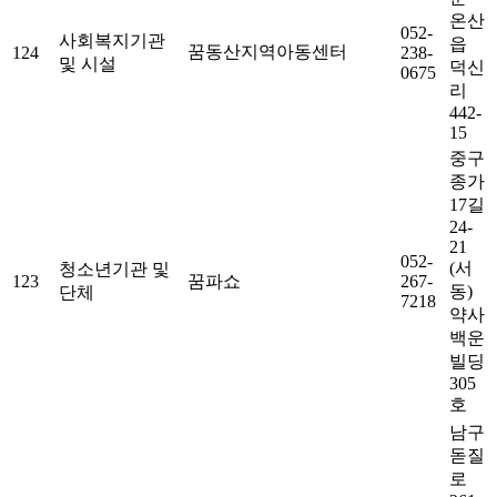
온산
052-
사회복지기관
읍
꿈동산지역아동센터
124
238-
및 시설
덕신
0675
리
442-
15
중구
종가
17길
24-
21
052-
(서
청소년기관 및
123
꿈파쇼
267-
동)
단체
7218
약사
백운
빌딩
305
호
남구
돋질
로