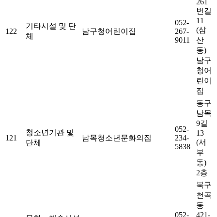
261
번길
11
052-
기타시설 및 단
(삼
122
남구청어린이집
267-
체
9011
산
동)
남구
청어
린이
집
동구
남목
9길
052-
청소년기관 및
13
121
남목청소년문화의집
234-
(서
단체
5838
부
동)
2층
북구
천곡
동
052-
421-