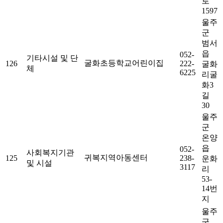
로
1597
울주
군
범서
읍
052-
기타시설 및 단
굴화초등학교어린이집
126
222-
굴화
체
6225
리굴
화3
길
30
울주
군
온양
읍
052-
사회복지기관
귀복지역아동센터
125
238-
운화
및 시설
3117
리
53-
14번
지
울주
군