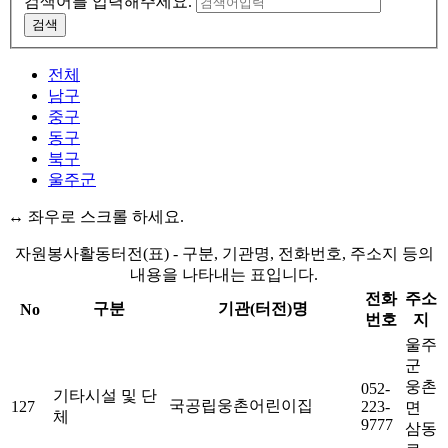
검색어를 입력해주세요.
검색
전체
남구
중구
동구
북구
울주군
↔ 좌우로 스크롤 하세요.
자원봉사활동터전(표) - 구분, 기관명, 전화번호, 주소지 등의
내용을 나타내는 표입니다.
전화
주소
구분
기관(터전)명
No
번호
지
울주
군
웅촌
052-
기타시설 및 단
국공립웅촌어린이집
127
223-
면
체
9777
삼동