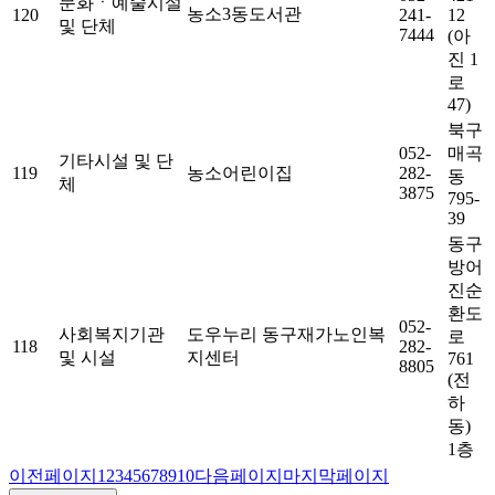
문화ㆍ예술시설
농소3동도서관
120
241-
12
및 단체
7444
(아
진 1
로
47)
북구
052-
매곡
기타시설 및 단
119
농소어린이집
282-
동
체
3875
795-
39
동구
방어
진순
환도
052-
사회복지기관
도우누리 동구재가노인복
로
118
282-
및 시설
지센터
761
8805
(전
하
동)
1층
이전페이지
1
2
3
4
5
6
7
8
9
10
다음페이지
마지막페이지