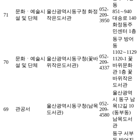
동
052-
문화ㆍ예술시
울산광역시동구청 화정
851∼940
71
209-
설 및 단체
작은도서관
대송로 140
3950
화정동주
민센터 1층
동구 방어
동
1102∼1129
052-
문화ㆍ예술시
울산광역시동구청(꽃바
1120-1 꽃
70
209-
설 및 단체
위작은도서관)
바위문화
4337
관 1층 꽃
바위작은
도서관
울산광역
시 동구 남
052-
울산광역시동구청(남목
목12길 10
관공서
69
209-
도서관)
(동부동)
4580
남목도서
관
동구 서부
동 방어진