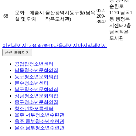
순환로
052-
문화ㆍ예술시
울산광역시동구청(남목
1170 남목1
68
209-
설 및 단체
작은도서관)
동 행정복
3947
지센터2층
남목작은
도서관
이전페이지
1
2
3
4
5
6
7
8
9
10
다음페이지
마지막페이지
관련 홈페이지
공업탑청소년센터
남목청소년문화의집
동구청소년문화의집
문수청소년센터
북구청소년문화의집
성남청소년문화의집
중구청소년문화의집
청소년차오름센터
울주 서부청소년수련관
울주 중부청소년수련관
울주 남부청소년수련관