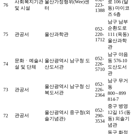
사회복지기관
울산가정형위(Wee)센
로 106 (달
76
223-
및 시설
터
동) 마이코
1388
즈 6층
남구 남부
순환도로
052-
75
관공서
울산과학관
220-
111 (옥동)
1712
울산과학
관
남구 야음
052-
문화ㆍ예술시
울산광역시 남구청 도
동 576-10
74
226-
설 및 단체
산도서관
도산도서
5710
관
남구 무거
052-
울산광역시 남구청 신
동
73
관공서
226-
복도서관
800∼899
2364
814-7
중구 병영
052-
울산광역시 중구청(외
12길 15 (동
관공서
72
290-
솔기념관)
동) 외솔기
3534
념관
동구 화정