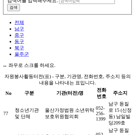
검색어를 입력해주세요.
검색
전체
남구
중구
동구
북구
울주군
↔ 좌우로 스크롤 하세요.
자원봉사활동터전(표) - 구분, 기관명, 전화번호, 주소지 등의
내용을 나타내는 표입니다.
전화
구분
기관(터전)명
주소지
No
번호
남구 돋질
052-
청소년기관
울산가정법원 소년위탁
로 15 (신정
77
256-
및 단체
보호위원협의회
동) 남일빌
1399
딩209호
남구 돋질
052-