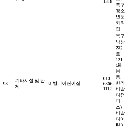
1318
북구
청소
년문
화의
집
북구
박상
진2
로
121
(화
봉
동,
010-
기타시설 및 단
한라
비발디어린이집
98
6866-
체
1112
비발
디캠
퍼
스)
비발
디어
린이