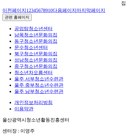
집
이전페이지
1
2
3
4
5
6
7
8
9
10
다음페이지
마지막페이지
관련 홈페이지
공업탑청소년센터
남목청소년문화의집
동구청소년문화의집
문수청소년센터
북구청소년문화의집
성남청소년문화의집
중구청소년문화의집
청소년차오름센터
울주 서부청소년수련관
울주 중부청소년수련관
울주 남부청소년수련관
개인정보처리방침
이용약관
울산광역시청소년활동진흥센터
센터장 : 이영주