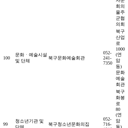
자문
회의
울주
군협
의회
북구
산업
로
1000
052-
(연
문화ㆍ예술시설
100
북구문화예술회관
241-
암
및 단체
7350
동)
문화
예술
회관
북구
화봉
로
80
(연
052-
암
청소년기관 및
99
북구청소년문화의집
716-
동)
단체