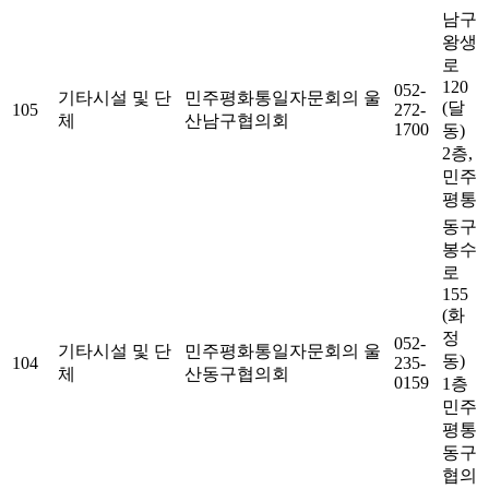
남구
왕생
로
120
052-
기타시설 및 단
민주평화통일자문회의 울
(달
105
272-
체
산남구협의회
1700
동)
2층,
민주
평통
동구
봉수
로
155
(화
정
052-
기타시설 및 단
민주평화통일자문회의 울
동)
104
235-
체
산동구협의회
0159
1층
민주
평통
동구
협의