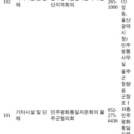
(신
102
265-
체
산지역회의
1000
정
동,
울산
광역
시
청)
민주
평통
사무
실
울주
군
청량
읍
군청
로 1
10층
052-
기타시설 및 단
민주평화통일자문회의 울
101
275-
민주
체
주군협의회
6436
평화
통일