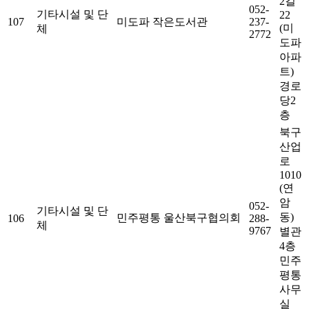
2길
052-
기타시설 및 단
22
107
미도파 작은도서관
237-
(미
체
2772
도파
아파
트)
경로
당2
층
북구
산업
로
1010
(연
암
052-
기타시설 및 단
동)
민주평통 울산북구협의회
106
288-
체
9767
별관
4층
민주
평통
사무
실