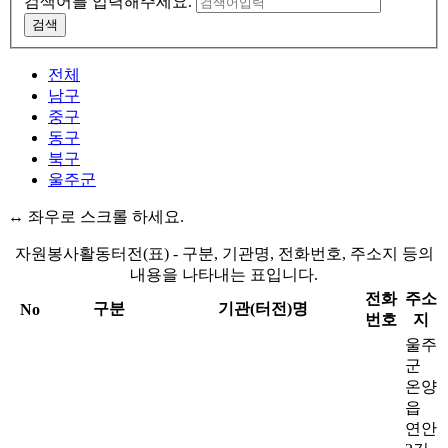
검색어를 입력해주세요.
검색
전체
남구
중구
동구
북구
울주군
↔ 좌우로 스크롤 하세요.
자원봉사활동터전(표) - 구분, 기관명, 전화번호, 주소지 등의
내용을 나타내는 표입니다.
전화
주소
구분
기관(터전)명
No
번호
지
울주
군
온양
읍
연안