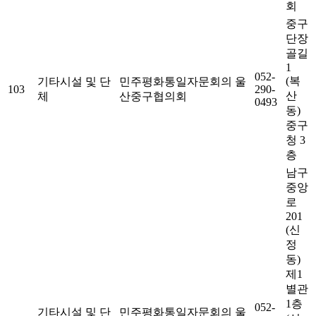
회
중구
단장
골길
1
052-
(복
기타시설 및 단
민주평화통일자문회의 울
103
290-
산
체
산중구협의회
0493
동)
중구
청 3
층
남구
중앙
로
201
(신
정
동)
제1
별관
1층
052-
기타시설 및 단
민주평화통일자문회의 울