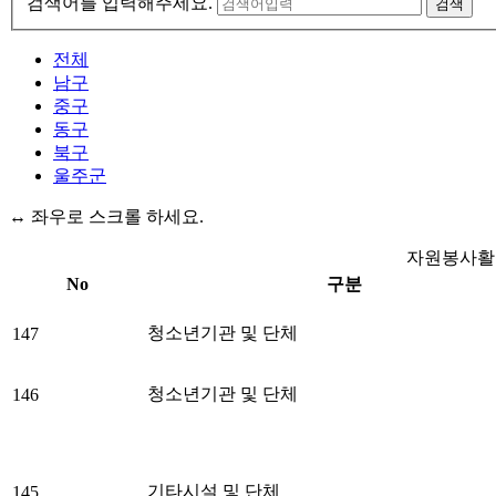
검색어를 입력해주세요.
검색
전체
남구
중구
동구
북구
울주군
↔ 좌우로 스크롤 하세요.
자원봉사활동
No
구분
청소년기관 및 단체
147
청소년기관 및 단체
146
기타시설 및 단체
145