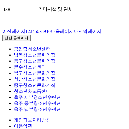
기타시설 및 단체
138
이전페이지
1
2
3
4
5
6
7
8
9
10
다음페이지
마지막페이지
관련 홈페이지
공업탑청소년센터
남목청소년문화의집
동구청소년문화의집
문수청소년센터
북구청소년문화의집
성남청소년문화의집
중구청소년문화의집
청소년차오름센터
울주 서부청소년수련관
울주 중부청소년수련관
울주 남부청소년수련관
개인정보처리방침
이용약관