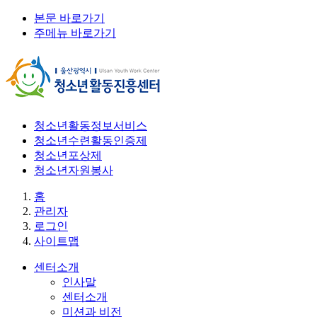
본문 바로가기
주메뉴 바로가기
청소년활동정보서비스
청소년수련활동인증제
청소년포상제
청소년자원봉사
홈
관리자
로그인
사이트맵
센터소개
인사말
센터소개
미션과 비전