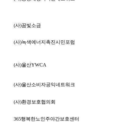
(사)꿈빛소금
(사)녹색에너지촉진시민포럼
(사)울산YWCA
(사)울산소비자공익네트워크
(사)환경보호협의회
365행복한노인주야간보호센터