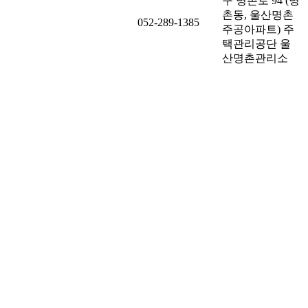
구 명촌로 94 (명
촌동, 울산명촌
052-289-1385
주공아파트) 주
택관리공단 울
산명촌관리소