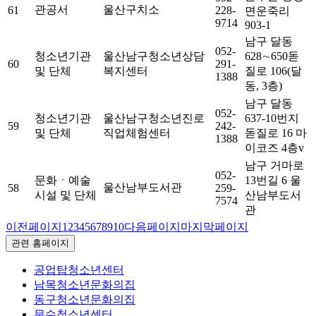
관공서
울산구치소
61
228-
면운죽리
9714
903-1
남구 달동
052-
청소년기관
울산남구청소년상담
628∼650돋
60
291-
및 단체
복지센터
질로 106(달
1388
동, 3층)
남구 달동
052-
청소년기관
울산남구청소년진로
637-10번지
59
242-
및 단체
직업체험센터
돋질로 16 마
1388
이코즈 4층v
남구 거마로
052-
문화ㆍ예술
13번길 6 울
울산남부도서관
58
259-
시설 및 단체
산남부도서
7574
관
이전페이지
1
2
3
4
5
6
7
8
9
10
다음페이지
마지막페이지
관련 홈페이지
공업탑청소년센터
남목청소년문화의집
동구청소년문화의집
문수청소년센터