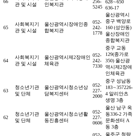
66
256-
628∼650
관 및 시설
인복지관
5245
636-17
울산광역시
중구 백양로
052-
사회복지기
울산광역시장애인종
65
242-
160 (성안동)
관 및 시설
합복지관
1778
울산장애인
종합복지관
중구 교동
129(종가로
052-
사회복지기
울산광역시제2장애인
64
242-
350) 울산광
관 및 시설
체육관
7330
역시제2장애
인체육관
중구 성남동
052-
청소년기관
울산광역시청소년상
183∼357226-
63
227-
및 단체
담복지센터
4 알리안츠
2000
생명 3층
울산 남구 옥
052-
청소년기관
울산광역시청소년활
동336-2 가족
62
227-
및 단체
동진흥센터
문화센터 A
0606
동 3층
울주군 청량
052-