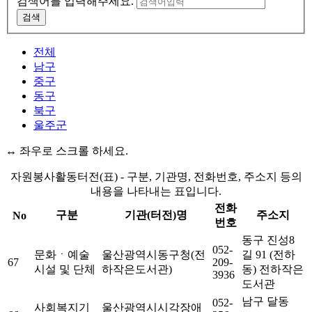
검색어를 입력해주세요.
검색
전체
남구
중구
동구
북구
울주군
↔ 좌우로 스크롤 하세요.
자원봉사활동터전(표) - 구분, 기관명, 전화번호, 주소지 등의
내용을 나타내는 표입니다.
전화
구분
기관(터전)명
주소지
No
번호
동구 진성8
052-
문화ㆍ예술
울산광역시동구청(전
길 91 (전하
67
209-
시설 및 단체
하작은도서관)
동) 전하작은
3936
도서관
남구 달동
052-
사회복지기
울산광역시시각장애